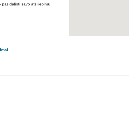
pasidalinti savo atsiliepimu
imai