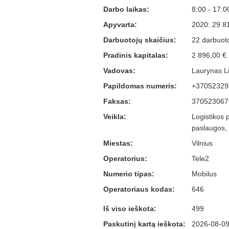
Darbo laikas:
8:00 - 17:0
Apyvarta:
2020: 29 8
Darbuotojų skaičius:
22 darbuoto
Pradinis kapitalas:
2 896,00 €
Vadovas:
Laurynas Li
Papildomas numeris:
+37052329
Faksas:
370523067
Veikla:
Logistikos 
paslaugos,
Miestas:
Vilnius
Operatorius:
Tele2
Numerio tipas:
Mobilus
Operatoriaus kodas:
646
Iš viso ieškota:
499
Paskutinį kartą ieškota:
2026-08-09