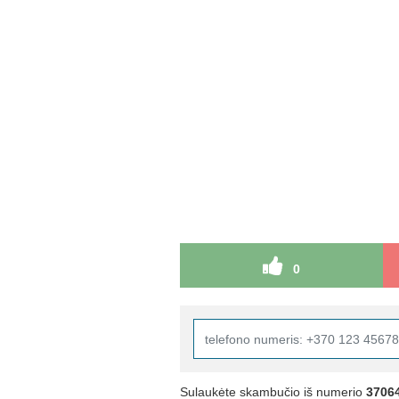
0
Sulaukėte skambučio iš numerio
3706