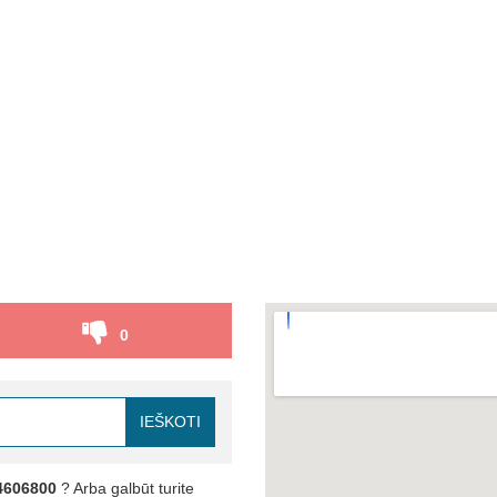
0
IEŠKOTI
4606800
? Arba galbūt turite