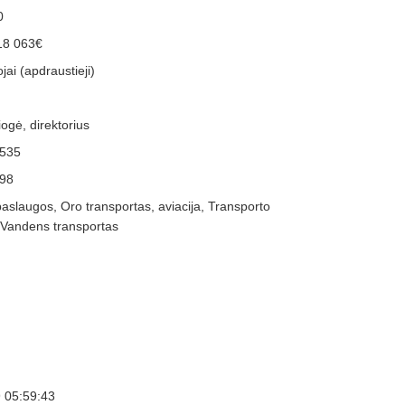
0
18 063€
jai (apdraustieji)
ogė, direktorius
535
98
paslaugos, Oro transportas, aviacija, Transporto
 Vandens transportas
 05:59:43