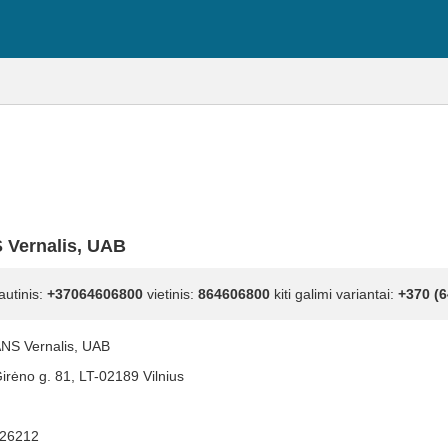
Vernalis, UAB
autinis:
+37064606800
vietinis:
864606800
kiti galimi variantai:
+370 (6
S Vernalis, UAB
Girėno g. 81, LT-02189 Vilnius
26212