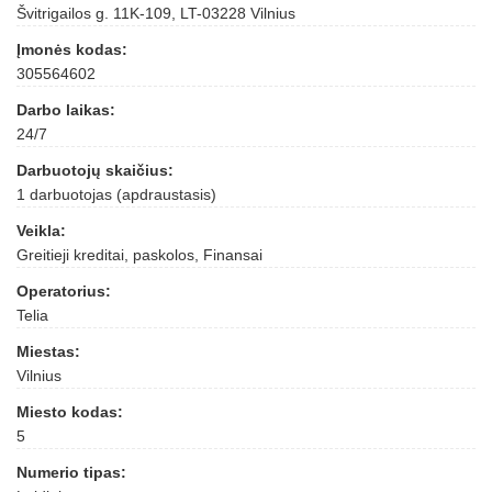
Švitrigailos g. 11K-109, LT-03228 Vilnius
Įmonės kodas:
305564602
Darbo laikas:
24/7
Darbuotojų skaičius:
1 darbuotojas (apdraustasis)
Veikla:
Greitieji kreditai, paskolos, Finansai
Operatorius:
Telia
Miestas:
Vilnius
Miesto kodas:
5
Numerio tipas: