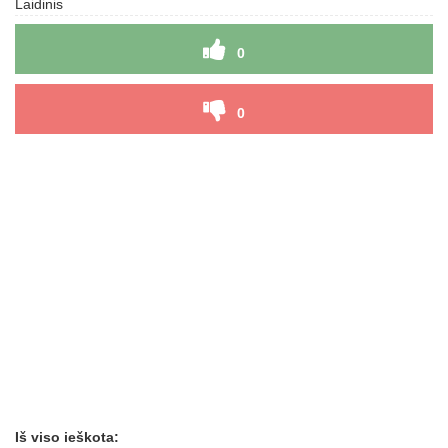
Laidinis
0
0
Iš viso ieškota: