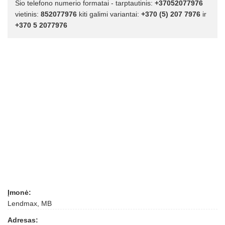
Šio telefono numerio formatai - tarptautinis:
+37052077976
vietinis:
852077976
kiti galimi variantai:
+370 (5) 207 7976
ir
+370 5 2077976
Įmonė:
Lendmax, MB
Adresas: