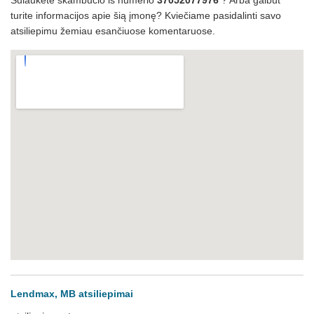
Sulaukėte skambučio iš numerio
37052077976
? Arba galbūt
turite informacijos apie šią įmonę? Kviečiame pasidalinti savo
atsiliepimu žemiau esančiuose komentaruose.
Lendmax, MB atsiliepimai