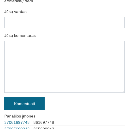
atsiliepimų nėra
Jūsų vardas
Jūsų komentaras
Komentuoti
Panašios įmonės:
37061697748
- 861697748