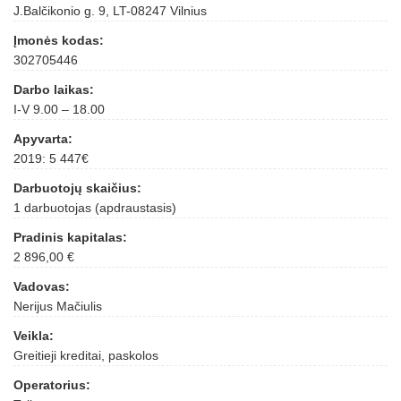
J.Balčikonio g. 9, LT-08247 Vilnius
Įmonės kodas:
302705446
Darbo laikas:
I-V 9.00 – 18.00
Apyvarta:
2019: 5 447€
Darbuotojų skaičius:
1 darbuotojas (apdraustasis)
Pradinis kapitalas:
2 896,00 €
Vadovas:
Nerijus Mačiulis
Veikla:
Greitieji kreditai, paskolos
Operatorius: