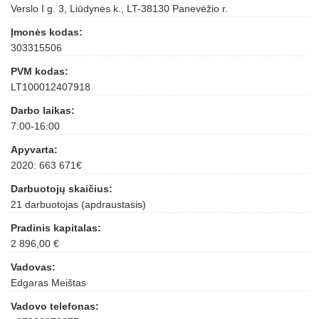
Verslo I g. 3, Liūdynės k., LT-38130 Panevėžio r.
Įmonės kodas:
303315506
PVM kodas:
LT100012407918
Darbo laikas:
7:00-16:00
Apyvarta:
2020: 663 671€
Darbuotojų skaičius:
21 darbuotojas (apdraustasis)
Pradinis kapitalas:
2 896,00 €
Vadovas:
Edgaras Meištas
Vadovo telefonas: