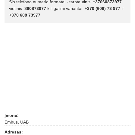
Šio telefono numerio formatai - tarptautinis:
+37060873977
vietinis:
860873977
kiti galimi variantai:
+370 (608) 73 977
ir
+370 608 73977
Įmonė:
Emhus, UAB
Adresas: