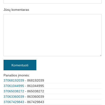
Jūsų komentaras
Komentuoti
Panašios įmonės:
37068192039
- 868192039
37061044995
- 861044995
37065038272
- 865038272
37063360039
- 863360039
37067429843
- 867429843