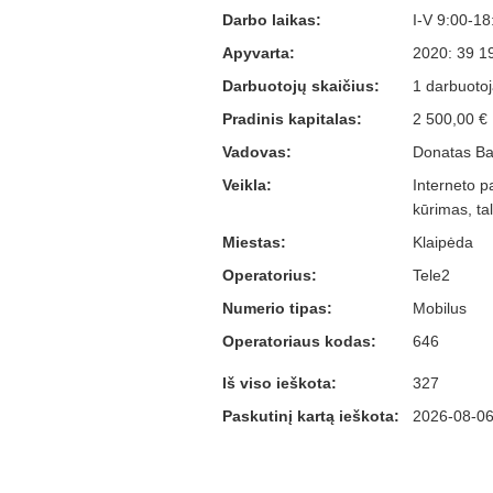
Darbo laikas:
I-V 9:00-18
Apyvarta:
2020: 39 1
Darbuotojų skaičius:
1 darbuotoj
Pradinis kapitalas:
2 500,00 €
Vadovas:
Donatas Bar
Veikla:
Interneto p
kūrimas, t
Miestas:
Klaipėda
Operatorius:
Tele2
Numerio tipas:
Mobilus
Operatoriaus kodas:
646
Iš viso ieškota:
327
Paskutinį kartą ieškota:
2026-08-06