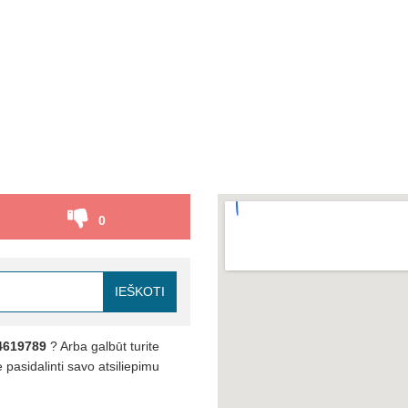
0
IEŠKOTI
4619789
? Arba galbūt turite
pasidalinti savo atsiliepimu