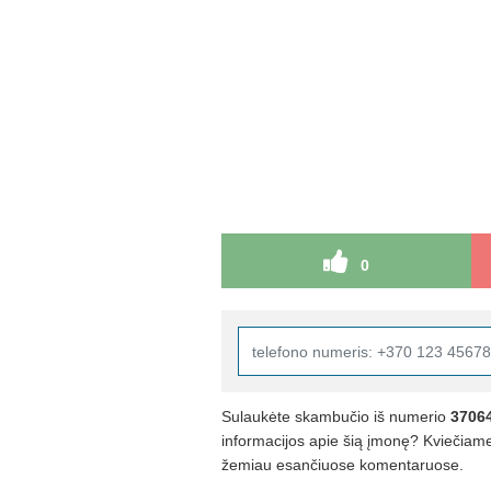
0
Sulaukėte skambučio iš numerio
3706
informacijos apie šią įmonę? Kviečiame 
žemiau esančiuose komentaruose.