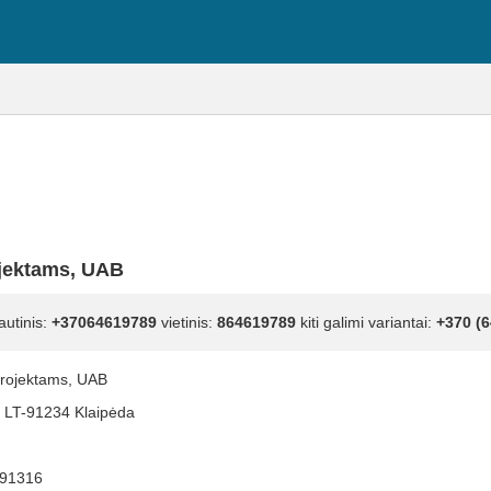
ojektams, UAB
autinis:
+37064619789
vietinis:
864619789
kiti galimi variantai:
+370 (6
projektams, UAB
4, LT-91234 Klaipėda
91316