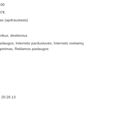
:00
97€
as (apdraustasis)
tkus, direktorius
aslaugos, Interneto parduotuvės, Interneto svetainių
alpinimas, Reklamos paslaugos
 20:26:13