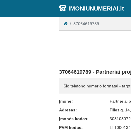
IMONIUNUMERIAI.lt
37064619789
37064619789 - Partneriai pr
Šio telefono numerio formatai - tarpt
Įmonė:
Partneriai 
Adresas:
Pilies g. 1
Įmonės kodas:
303103072
PVM kodas:
LT1000134