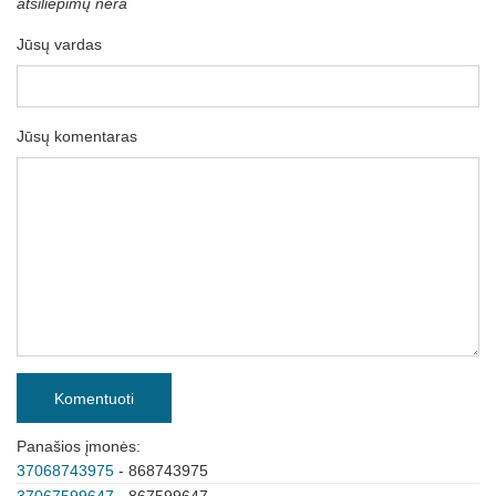
atsiliepimų nėra
Jūsų vardas
Jūsų komentaras
Komentuoti
Panašios įmonės:
37068743975
- 868743975