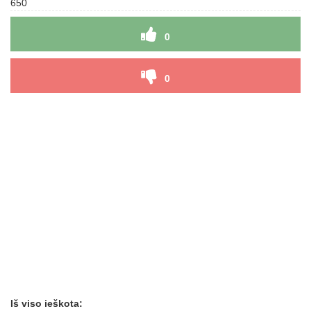
650
0
0
Iš viso ieškota: