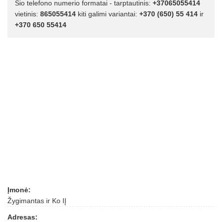
Šio telefono numerio formatai - tarptautinis:
+37065055414
vietinis:
865055414
kiti galimi variantai:
+370 (650) 55 414
ir
+370 650 55414
Įmonė:
Žygimantas ir Ko IĮ
Adresas: