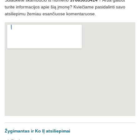
Sulaukėte skambučio iš numerio
37065055414
? Arba galbūt
turite informacijos apie šią įmonę? Kviečiame pasidalinti savo
atsiliepimu žemiau esančiuose komentaruose.
Žygimantas ir Ko IĮ atsiliepimai