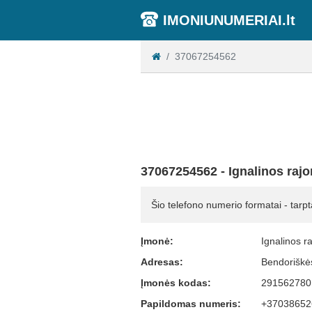
IMONIUNUMERIAI.lt
37067254562
37067254562 - Ignalinos rajo
Šio telefono numerio formatai - tarpt
Įmonė:
Ignalinos ra
Adresas:
Bendoriškės
Įmonės kodas:
291562780
Papildomas numeris:
+37038652