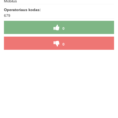
Mobilus
Operatoriaus kodas:
679
0
0