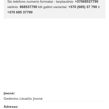
Šio telefono numerio formatai - tarptautinis:
+37068537790
vietinis:
868537790
kiti galimi variantai:
+370 (685) 37 790
ir
+370 685 37790
Įmonė:
Gedimino Litvaičio Įmonė
Adresas: