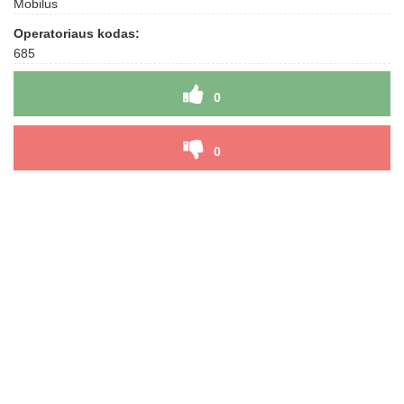
Mobilus
Operatoriaus kodas:
685
0
0