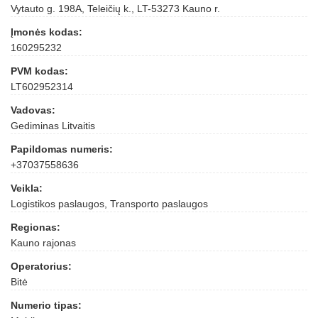
Vytauto g. 198A, Teleičių k., LT-53273 Kauno r.
Įmonės kodas:
160295232
PVM kodas:
LT602952314
Vadovas:
Gediminas Litvaitis
Papildomas numeris:
+37037558636
Veikla:
Logistikos paslaugos, Transporto paslaugos
Regionas:
Kauno rajonas
Operatorius:
Bitė
Numerio tipas: