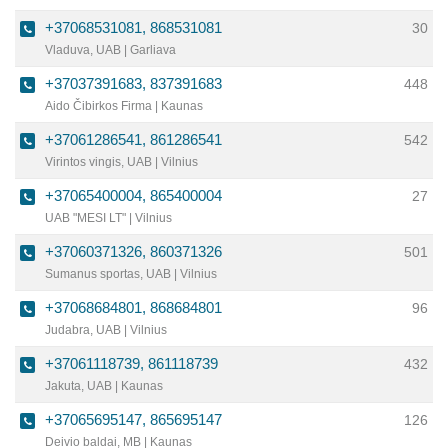
+37068531081, 868531081
30
Vladuva, UAB | Garliava
+37037391683, 837391683
448
Aido Čibirkos Firma | Kaunas
+37061286541, 861286541
542
Virintos vingis, UAB | Vilnius
+37065400004, 865400004
27
UAB "MESI LT" | Vilnius
+37060371326, 860371326
501
Sumanus sportas, UAB | Vilnius
+37068684801, 868684801
96
Judabra, UAB | Vilnius
+37061118739, 861118739
432
Jakuta, UAB | Kaunas
+37065695147, 865695147
126
Deivio baldai, MB | Kaunas