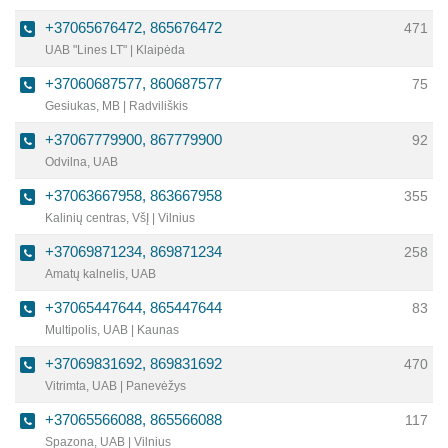
filialas | Tauragė
+37065676472, 865676472
471
UAB "Lines LT" | Klaipėda
+37060687577, 860687577
75
Gesiukas, MB | Radviliškis
+37067779900, 867779900
92
Odvilna, UAB
+37063667958, 863667958
355
Kalinių centras, VšĮ | Vilnius
+37069871234, 869871234
258
Amatų kalnelis, UAB
+37065447644, 865447644
83
Multipolis, UAB | Kaunas
+37069831692, 869831692
470
Vitrimta, UAB | Panevėžys
+37065566088, 865566088
117
Spazona, UAB | Vilnius