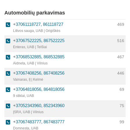
Automobilių parkavimas
+37061118727, 861118727
469
Litivos sauga, UAB | Grigiškės
+37067522225, 867522225
516
Enteras, UAB | Telšiai
+37068532885, 868532885
467
Aidneta, UAB | Vilnius
+37067408256, 867408256
446
Vainaras, IĮ | Kelmė
+37064818056, 864818056
69
9 stiklai, UAB
+37052343960, 852343960
75
ĮSRA, UAB | Vilnius
+37067483777, 867483777
99
Domnesta, UAB