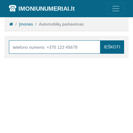
IMONIUNUMERIAI.lt
Įmonės
Automobilių parkavimas
IEŠKOTI