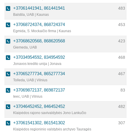
+37061441941, 861441941
483
Balstila, UAB | Kaunas
+37068724374, 868724374
453
Egmida, S. Mockaičio firma | Kaunas
+37068620568, 868620568
423
Giemeda, UAB
+37034954592, 834954592
468
Jonavos kredito unija | Jonava
+37065277734, 865277734
467
Tolleda, UAB | Vilnius
+37069872137, 869872137
83
Ieec, UAB | Vilnius
+37046452452, 846452452
482
Klaipėdos rajono savivaldybės Jono Lankučio
viešoji biblioteka | Gargždai
+37061541302, 861541302
307
Klaipėdos regioninio valstybės archyvo Tauragės