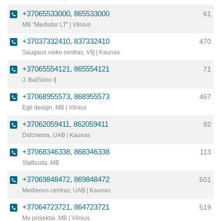
+37065533000, 865533000
61
MB "Mediator LT" | Vilnius
+37037332410, 837332410
470
Saugaus vaiko centras, VšĮ | Kaunas
+37065554121, 865554121
71
J. Balčiūno IĮ
+37068955573, 868955573
467
Egli design, MB | Vilnius
+37062059411, 862059411
92
Didchema, UAB | Kaunas
+37068346338, 868346338
113
Statbusta, MB
+37069848472, 869848472
501
Medienos centras, UAB | Kaunas
+37064723721, 864723721
519
Me projektai, MB | Vilnius