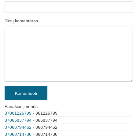
Jūsų komentaras
Komentuoti
Panašios įmonės:
37061226799
- 861226799
37065837794
- 865837794
37068794452
- 868794452
37068714736
- 868714736