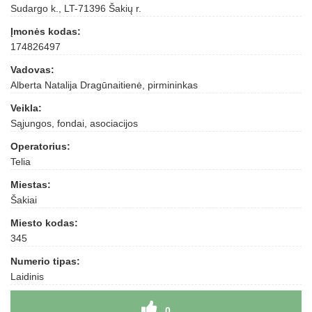
Sudargo k., LT-71396 Šakių r.
Įmonės kodas:
174826497
Vadovas:
Alberta Natalija Dragūnaitienė, pirmininkas
Veikla:
Sąjungos, fondai, asociacijos
Operatorius:
Telia
Miestas:
Šakiai
Miesto kodas:
345
Numerio tipas:
Laidinis
0