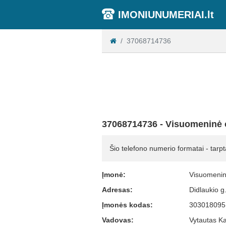
IMONIUNUMERIAI.lt
37068714736
37068714736 - Visuomeninė o
Šio telefono numerio formatai - tarpt
Įmonė:
Visuomeninė
Adresas:
Didlaukio g
Įmonės kodas:
303018095
Vadovas:
Vytautas Ka