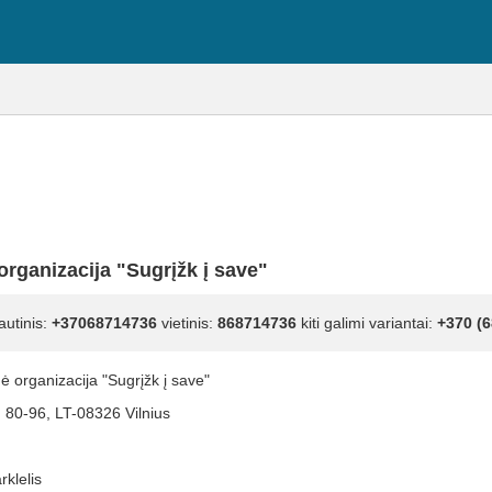
rganizacija "Sugrįžk į save"
autinis:
+37068714736
vietinis:
868714736
kiti galimi variantai:
+370 (6
 organizacija "Sugrįžk į save"
. 80-96, LT-08326 Vilnius
rklelis