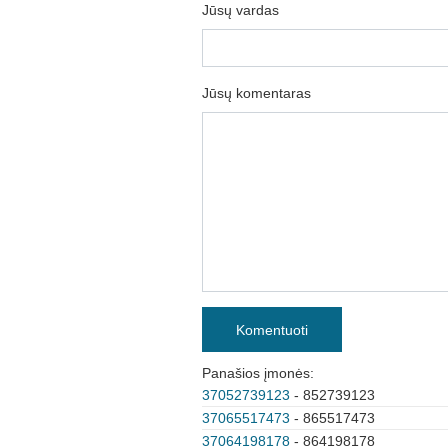
Jūsų vardas
Jūsų komentaras
Komentuoti
Panašios įmonės:
37052739123
- 852739123
37065517473
- 865517473
37064198178
- 864198178