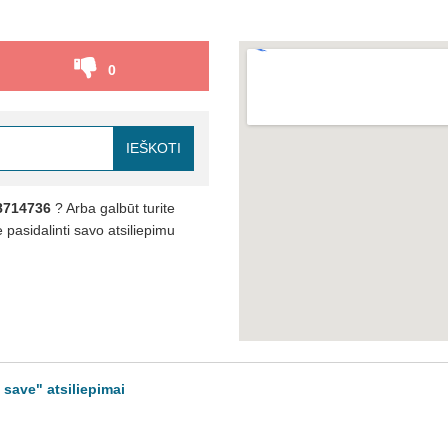
0
IEŠKOTI
8714736
? Arba galbūt turite
pasidalinti savo atsiliepimu
 save" atsiliepimai