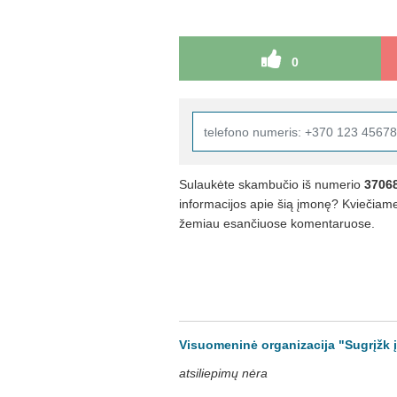
0
Sulaukėte skambučio iš numerio
3706
informacijos apie šią įmonę? Kviečiame 
žemiau esančiuose komentaruose.
Visuomeninė organizacija "Sugrįžk į
atsiliepimų nėra